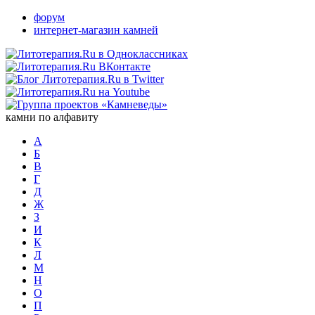
форум
интернет-магазин камней
камни по алфавиту
А
Б
В
Г
Д
Ж
З
И
К
Л
М
Н
О
П