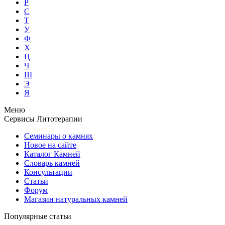
Р
С
Т
У
Ф
Х
Ц
Ч
Ш
Э
Я
Меню
Сервисы Литотерапии
Семинары о камнях
Новое на сайте
Каталог Камней
Словарь камней
Консультации
Статьи
Форум
Магазин натуральных камней
Популярные статьи