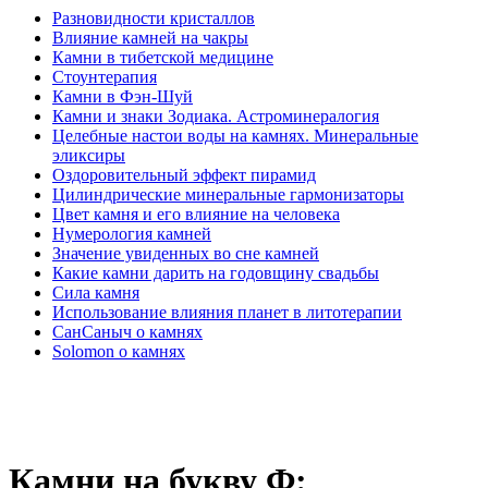
Разновидности кристаллов
Влияние камней на чакры
Камни в тибетской медицине
Стоунтерапия
Камни в Фэн-Шуй
Камни и знаки Зодиака. Астроминералогия
Целебные настои воды на камнях. Минеральные
эликсиры
Оздоровительный эффект пирамид
Цилиндрические минеральные гармонизаторы
Цвет камня и его влияние на человека
Нумерология камней
Значение увиденных во сне камней
Какие камни дарить на годовщину свадьбы
Cила камня
Использование влияния планет в литотерапии
СанСаныч о камнях
Solomon о камнях
Камни на букву Ф: