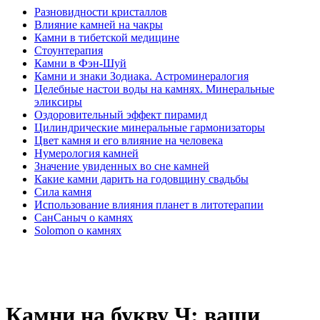
Разновидности кристаллов
Влияние камней на чакры
Камни в тибетской медицине
Стоунтерапия
Камни в Фэн-Шуй
Камни и знаки Зодиака. Астроминералогия
Целебные настои воды на камнях. Минеральные
эликсиры
Оздоровительный эффект пирамид
Цилиндрические минеральные гармонизаторы
Цвет камня и его влияние на человека
Нумерология камней
Значение увиденных во сне камней
Какие камни дарить на годовщину свадьбы
Cила камня
Использование влияния планет в литотерапии
СанСаныч о камнях
Solomon о камнях
Камни на букву Ч: ваши