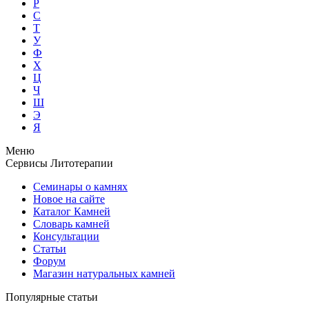
Р
С
Т
У
Ф
Х
Ц
Ч
Ш
Э
Я
Меню
Сервисы Литотерапии
Семинары о камнях
Новое на сайте
Каталог Камней
Словарь камней
Консультации
Статьи
Форум
Магазин натуральных камней
Популярные статьи