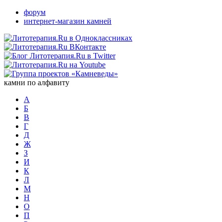
форум
интернет-магазин камней
камни по алфавиту
А
Б
В
Г
Д
Ж
З
И
К
Л
М
Н
О
П